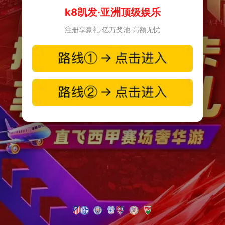
k8凯发·亚洲顶级娱乐
注册享豪礼·亿万奖池·高额无忧